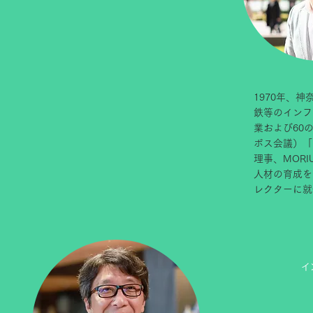
1970年、
鉄等のインフ
業および60
ボス会議）「ヤン
理事、MORI
人材の育成を
レクターに就任。
イ