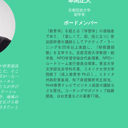
​本間正人
京都芸術大学
副学長
ボードメンバー
「教育学」を超える「学習学」の提唱者
であり、「楽しくて、即、役に立つ」参
加型研修の講師としてアクティブ・ラー
ニングを25年以上実践し、「研修講師
塾」を主宰する。京都芸術大学教授・副
学長、NPO学習学協会代表理事、NPOハ
ロードリーム実行委員会理事。東京大学
が世界最高
文学部社会学科卒業、ミネソタ大学大学
した。そこ
院修了（成人教育学 Ph.D.）。ミネソタ
匠が一人
一
州政府貿易局、松下政経塾研究主担当、
コーチン
NHK教育テレビでビジネス英語の講師な
たちが学び
どを歴任。コーチングやポジティブ組織
リテーショ
開発、ほめ言葉などの著書77冊。
今、地域の
を広げる取
注ぎたいと