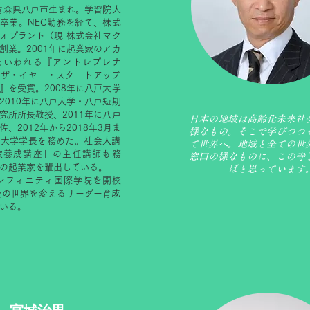
、青森県八戸市生まれ。学習院大
卒業。NEC勤務を経て、株式
ォプラント（現 株式会社マク
創業。2001年に起業家のアカ
といわれる『アントレプレナ
・ザ・イヤー・スタートアップ
』を受賞。2008年に八戸大学
2010年に八戸大学・八戸短期
究所所長教授、2011年に八戸
日本の地域は高齢化未来社
、2012年から2018年3月ま
様なもの。そこで学びつつ
院大学学長を務めた。社会人講
て世界へ。地域と全ての世
家養成講座」の主任講師も務
窓口の様なものに、この寺
の起業家を輩出している。
ばと思っています
インフィニティ国際学院を開校
後の世界を変えるリーダー育成
いる。