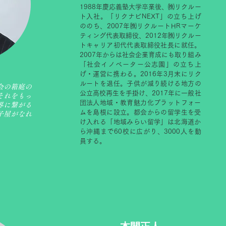
1988年慶応義塾大学卒業後、㈱リクルー
ト入社。「リクナビNEXT」の立ち上げ
ののち、2007年㈱リクルートHRマーケ
ティング代表取締役、2012年㈱リクルー
トキャリア初代代表取締役社長に就任。
2007年からは社会企業育成にも取り組み
「社会イノベーター公志園」の立ち上
げ・運営に携わる。2016年3月末にリク
ルートを退任。
子供が減り続ける地方の
会の箱庭の
公立高校再生を手掛け、2017年に一般社
それをもっ
団法人地域・教育魅力化プラットフォー
界に繋がる
ムを島根に設立。都会からの留学生を受
子屋がなれ
け入れる「地域みらい留学」は北海道か
。
ら沖縄まで60校に広がり、3000人を動
員する。