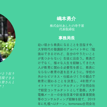
​嶋本勇介
株式会社あしたの寺子屋
代表取締役
事務局長
幼い頃から教員になることを目指す中、
大学時代の塾講師のアルバイト中に「勉
強はできるけれど、自分のやりたいこと
が見つからない」生徒に出会う。教員だ
けでなく、様々な人生を経験してきた大
人が教育に関わる必要性を感じ、教員に
ならない教育の道を志すように。学校の
がどう在り
外からビジネス・仕組みづくりの観点で
実現できる
教育に関わることを決意し、4年間デロ
る皆さんと
イトトーマツコンサルティング合同会社
す！
で経営コンサルタントとして勤務。大手
電機メーカーの全社改革や新規事業開発
等のコンサルティング経験を経て、2019
年に札幌へUターン。tomonasu合同会社