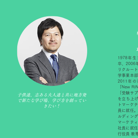
1978年
卒、200
リクルー
学事業本
2011
「New 
「受験サ
子供達、志ある大人達と共に地方発
を立ち上げ
で新たな学び場、学び方を創って
い
トマーケ
きたい！
員に就任。
ルディン
マーケテ
社長に就任
行役員 教