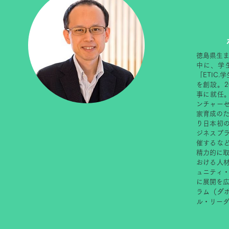
徳島県生ま
中に、学
「ETIC
を創設。2
事に就任。
ンチャー
家育成のた
り日本初
ジネスプラ
催するな
精力的に取
おける人
ュニティ・
に展開を広
（ダ
ラム
ル・リー