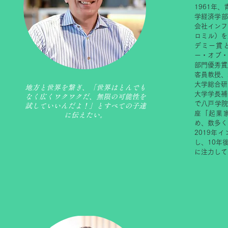
1961年
学経済学部
会社インフ
ロミル）を
デミー賞
ー・オブ
部門優秀賞
客員教授、
大学総合研
地方と世界を繋ぎ、「世界はとんでも
大学学長補佐
なく広くワクワクだ、無限の可能性を
で八戸学
試していいんだよ！」とすべての子達
座「起業
に伝えたい。
め、数多く
2019年
し、10年
に注力して