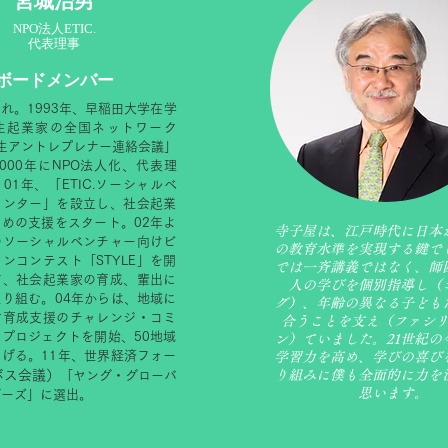
宮城治男
NPO法人ETIC.
代表理事
ボードメンバー
れ。1993年、早稲田大学在学
生起業家の全国ネットワーク
.学生アントレプレナー連絡会議」
000年にNPO法人化、代表理
01年、「ETIC.ソーシャルベ
センター」を設立し、社会起業
めの支援をスタート。02年よ
寺子屋は、江戸時代に日本
のソーシャルベンチャー向けビ
の教育水準を実現する鍵で
ンコンテスト「STYLE」を開
では一斉講義ではなく、師
ど、社会起業家の育成、輩出に
人の学びを個別指導し（
り組む。04年からは、地域に
グ）、年齢の異なる子ども
材育成支援のチャレンジ・コミ
合うことを支え（ファシ
プロジェクトを開始、50地域
ン）ていました。21世紀の
げる。11年、世界経済フォー
学習力を高め、学びの喜び
ボス会議）
り組みに僕も全面的に力を
「ヤング・グローバ
思います。
ダーズ」に選出。