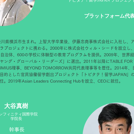
トビタテ！
留学JAPAN プロジェ
プラットフォーム代
神奈川県横浜市生まれ。上智大学卒業後、伊藤忠商事株式会社に入社し、
ラプロジェクトに携わる。2000年に株式会社ウィル・シードを設立し、
の自治体、600の学校に体験型の教育プログラムを提供。2009年、世界
グ・グローバル・リーダーズ」に選出。2011年以降にTABLE FOR TWO In
UMIUS理事、BEYOND TOMORROW共同代表理事等を歴任。2014
目的とした官民協働留学創出プロジェクト「トビタテ！留学JAPAN」
2019年Asian Leaders Connecting Hubを設立、CEOに就任。
大谷真樹
ンフィニティ国際学院
学院長
幹事長