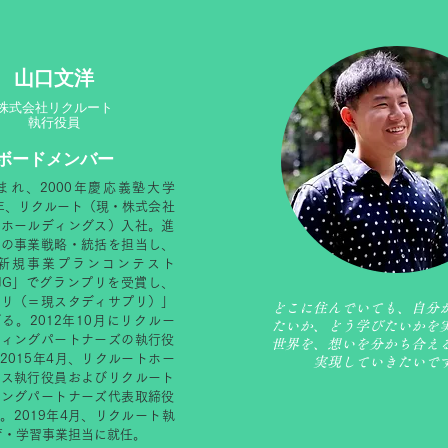
山口文洋
株式会社リクルート
​執行役員
ボードメンバー
生まれ、2000年慶応義塾大学
6年、リクルート（現・株式会社
トホールディングス）入社。進
部の事業戦略・統括を担当し、
年の新規事業プランコンテスト
RING」でグランプリを受賞し、
プリ（＝現スタディサプリ）」
どこに住んでいても、自分
る。2012年10月にリクルー
たいか、どう学びたいかを
ティングパートナーズの執行役
世界を、想いを分かち合え
2015年4月、リクルートホー
実現していきたいで
グス執行役員およびリクルート
ィングパートナーズ代表取締役
。2019年4月、リクルート執
育・学習事業担当に就任。