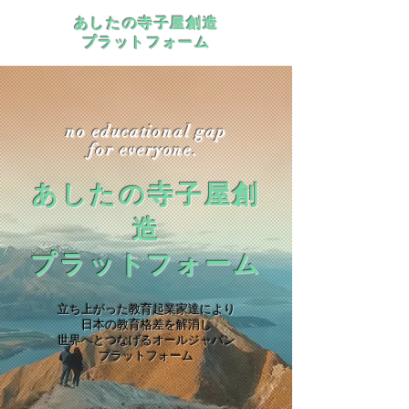
あしたの寺子屋創造
プラットフォーム
no educational gap
for everyone.
あしたの寺子屋創
造
プラットフォーム
​立ち上がった教育起業家達により
日本の教育格差を解消し
世界へとつなげる
オールジャパン
プラットフォーム